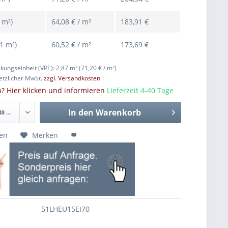
 m²)
64,08 € / m²
183,91 €
31 m²)
60,52 € / m²
173,69 €
ckungseinheit (VPE): 2,87 m²
(71,20 € / m²)
setzlicher MwSt.
zzgl. Versandkosten
rn? Hier klicken und informieren
Lieferzeit 4-40 Tage
In den
Warenkorb
hen
Merken
51LHEU15EI70