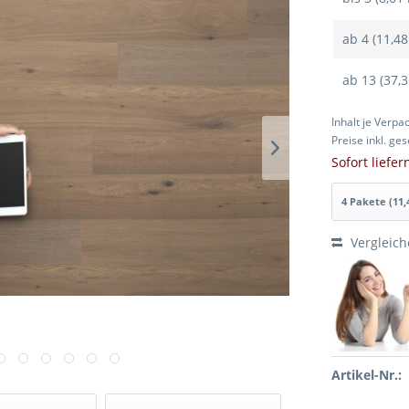
ab
4 (11,48
ab
13 (37,
Inhalt je Verpa
Preise inkl. ge
Sofort liefe
Vergleic
Artikel-Nr.: