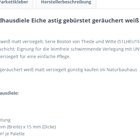
Parkettkleber
Herstellerbeschreibung
ausdiele Eiche astig gebürstet geräuchert weiß ma
weiß matt versiegelt, Serie Boston von Thede und Witte (51LHEU15 E
hicht; Eignung für die leimfreie schwimmende Verlegung mit UNIC
iegelt für eine einfache Pflege.
 geräuchert weiß matt versiegelt günstig kaufen im Naturbauhaus
ausdiele:
elung
m (Breite) x 15 mm (Dicke)
m² je Palette