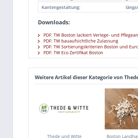
Kantengestaltung:
längss
Downloads:
PDF: TW Boston lackiert Verlege- und Pflege
PDF: TW bauaufsichtliche Zulassung
PDF: TW Sortierungskriterien Boston und Eur
PDF: TW Eco Zertifikat Boston
Weitere Artikel dieser Kategorie von The
Thede und Witte
Boston Landhau