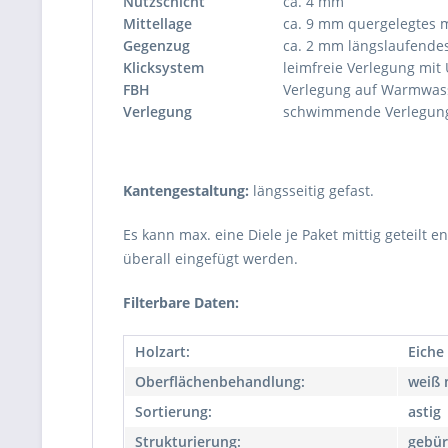
Nutzschicht
ca. 4 mm
Mittellage
ca. 9 mm quergelegtes m
Gegenzug
ca. 2 mm längslaufende
Klicksystem
leimfreie Verlegung mit 
FBH
Verlegung auf Warmwas
Verlegung
schwimmende Verlegung 
Kantengestaltung:
längsseitig gefast.
Es kann max. eine Diele je Paket mittig geteilt 
überall eingefügt werden.
Filterbare Daten:
Holzart:
Eiche
Oberflächenbehandlung:
weiß 
Sortierung:
astig
Strukturierung:
gebür