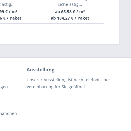
 astig...
Eiche astig...
Eiche
99 € / m²
ab 65,58 € / m²
ab 6
6 € / Paket
ab 184,27 € / Paket
ab 189
Ausstellung
Unserer Ausstellung ist nach telefonischer
ngen
Vereinbarung für Sie geöffnet.
rmationen