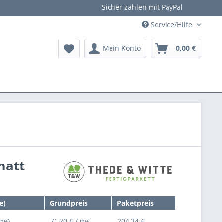
Sicher zahlen mit PayPal
Service/Hilfe
Mein Konto
0,00 €
matt
e)
Grundpreis
Paketpreis
 m²)
71,20 € / m²
204,34 €