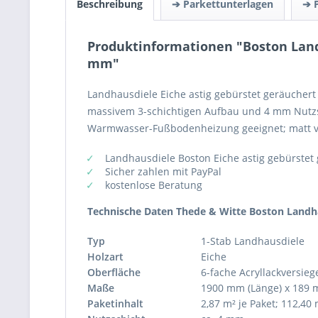
Beschreibung
➔ Parkettunterlagen
➔ 
Produktinformationen "Boston Landh
mm"
Landhausdiele Eiche astig gebürstet geräuchert 
massivem 3-schichtigen Aufbau und 4 mm Nutzsc
Warmwasser-Fußbodenheizung geeignet; matt vers
Landhausdiele Boston Eiche astig gebürstet
Sicher zahlen mit PayPal
kostenlose Beratung
Technische Daten Thede & Witte Boston Landh
Typ
1-Stab Landhausdiele
Holzart
Eiche
Oberfläche
6-fache Acryllackversieg
Maße
1900 mm (Länge) x 189 m
Paketinhalt
2,87 m² je Paket; 112,40 