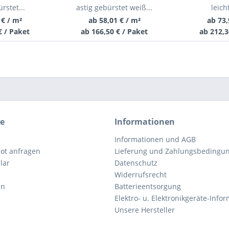
rstet...
astig gebürstet weiß...
leicht
 € / m²
ab 58,01 € / m²
ab 73,
€ / Paket
ab 166,50 € / Paket
ab 212,3
ce
Informationen
Informationen und AGB
ot anfragen
Lieferung und Zahlungsbedingu
lar
Datenschutz
Widerrufsrecht
en
Batterieentsorgung
Elektro- u. Elektronikgeräte-Info
Unsere Hersteller