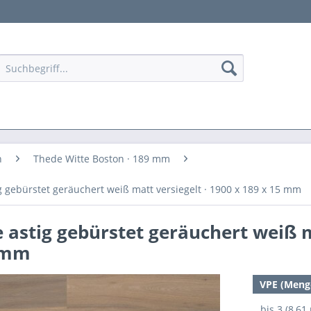
n
Thede Witte Boston · 189 mm
 gebürstet geräuchert weiß matt versiegelt · 1900 x 189 x 15 mm
 astig gebürstet geräuchert weiß 
5 mm
VPE (Meng
bis
3 (8,61