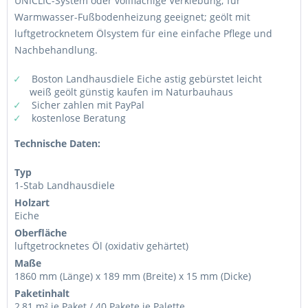
UNICLIC-System oder vollflächige Verklebung; für
Warmwasser-Fußbodenheizung geeignet; geölt mit
luftgetrocknetem Ölsystem für eine einfache Pflege und
Nachbehandlung.
Boston Landhausdiele Eiche astig gebürstet leicht
weiß geölt günstig kaufen im Naturbauhaus
Sicher zahlen mit PayPal
kostenlose Beratung
Technische Daten:
Typ
1-Stab Landhausdiele
Holzart
Eiche
Oberfläche
luftgetrocknetes Öl (oxidativ gehärtet)
Maße
1860 mm (Länge) x 189 mm (Breite) x 15 mm (Dicke)
Paketinhalt
2,81 m² je Paket / 40 Pakete je Palette