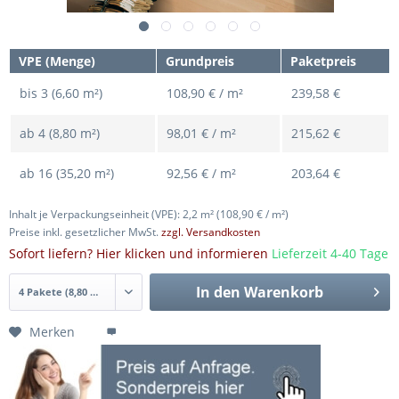
VPE (Menge)
Grundpreis
Paketpreis
bis
3 (6,60 m²)
108,90 € / m²
239,58 €
ab
4 (8,80 m²)
98,01 € / m²
215,62 €
ab
16 (35,20 m²)
92,56 € / m²
203,64 €
Inhalt je Verpackungseinheit (VPE): 2,2 m²
(108,90 € / m²)
Preise inkl. gesetzlicher MwSt.
zzgl. Versandkosten
Sofort liefern? Hier klicken und informieren
Lieferzeit 4-40 Tage
In den
Warenkorb
Merken