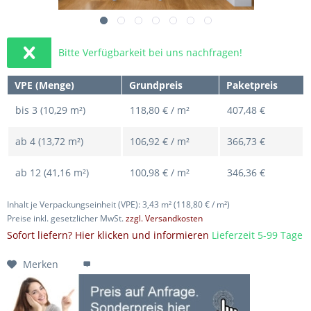
Bitte Verfügbarkeit bei uns nachfragen!
VPE (Menge)
Grundpreis
Paketpreis
bis
3 (10,29 m²)
118,80 € / m²
407,48 €
ab
4 (13,72 m²)
106,92 € / m²
366,73 €
ab
12 (41,16 m²)
100,98 € / m²
346,36 €
Inhalt je Verpackungseinheit (VPE): 3,43 m²
(118,80 € / m²)
Preise inkl. gesetzlicher MwSt.
zzgl. Versandkosten
Sofort liefern? Hier klicken und informieren
Lieferzeit 5-99 Tage
Merken