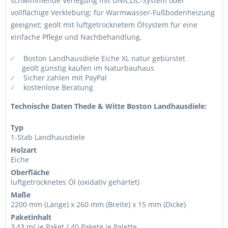
schwimmende Verlegung mit UNICLIC-System oder
vollflächige Verklebung; für Warmwasser-Fußbodenheizung
geeignet; geölt mit luftgetrocknetem Ölsystem für eine
einfache Pflege und Nachbehandlung.
Boston Landhausdiele Eiche XL natur gebürstet
geölt günstig kaufen im Naturbauhaus
Sicher zahlen mit PayPal
kostenlose Beratung
Technische Daten Thede & Witte Boston Landhausdiele:
Typ
1-Stab Landhausdiele
Holzart
Eiche
Oberfläche
luftgetrocknetes Öl (oxidativ gehärtet)
Maße
2200 mm (Länge) x 260 mm (Breite) x 15 mm (Dicke)
Paketinhalt
3,43 m² je Paket / 40 Pakete je Palette