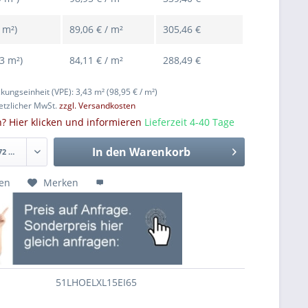
 m²)
89,06 € / m²
305,46 €
73 m²)
84,11 € / m²
288,49 €
ckungseinheit (VPE): 3,43 m²
(98,95 € / m²)
setzlicher MwSt.
zzgl. Versandkosten
rn? Hier klicken und informieren
Lieferzeit 4-40 Tage
In den
Warenkorb
hen
Merken
51LHOELXL15EI65