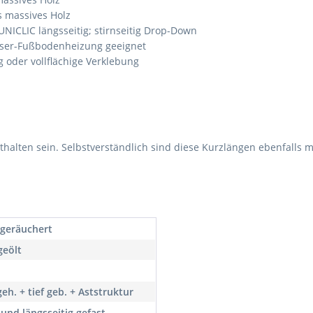
s massives Holz
UNICLIC längsseitig; stirnseitig Drop-Down
ser-Fußbodenheizung geeignet
oder vollflächige Verklebung
enthalten sein. Selbstverständlich sind diese Kurzlängen ebenfalls
 geräuchert
geölt
eh. + tief geb. + Aststruktur
 und längsseitig gefast