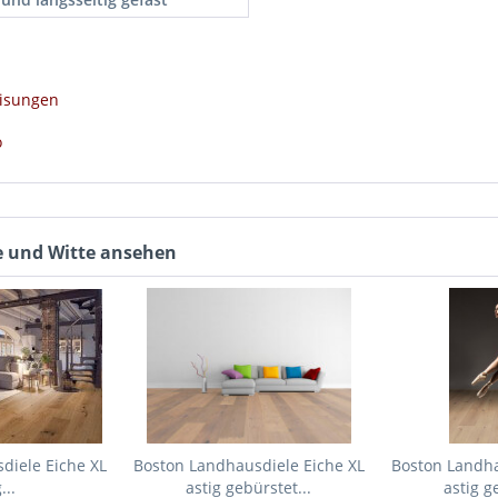
eisungen
o
de und Witte ansehen
diele Eiche XL
Boston Landhausdiele Eiche XL
Boston Landha
...
astig gebürstet...
astig g