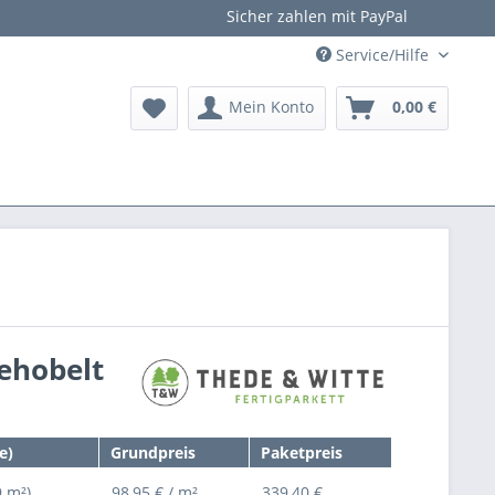
Sicher zahlen mit PayPal
Service/Hilfe
Mein Konto
0,00 €
ehobelt
e)
Grundpreis
Paketpreis
9 m²)
98,95 € / m²
339,40 €