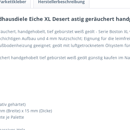
Parkettkleber
Herstellerbeschreibung
ausdiele Eiche XL Desert astig geräuchert handg
äuchert, handgehobelt, tief gebürstet weiß geölt - Serie Boston XL
-schichtigen Aufbau und 4 mm Nutzschicht; Eignung für die leimf
Fußbodenheizung geeignet; geölt mit luftgetrocknetem Ölsystem fü
chert handgehobelt tief gebürstet weiß geölt günstig kaufen im
ativ gehärtet)
m (Breite) x 15 mm (Dicke)
ete je Palette
assives Holz