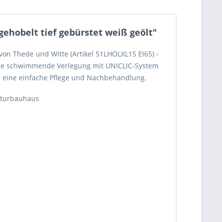
ehobelt tief gebürstet weiß geölt"
 von Thede und Witte (Artikel 51LHÖLXL15 EI65) -
reie schwimmende Verlegung mit UNICLIC-System
r eine einfache Pflege und Nachbehandlung.
 Naturbauhaus