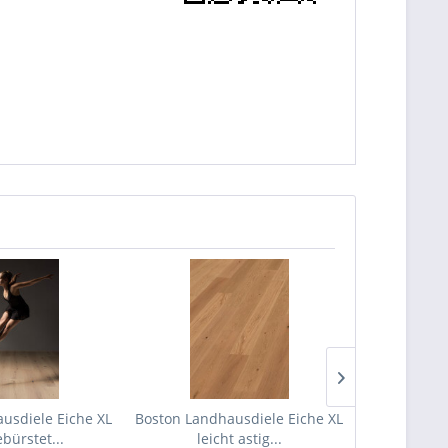
usdiele Eiche XL
Boston Landhausdiele Eiche XL
Boston Land
ebürstet...
leicht astig...
astig