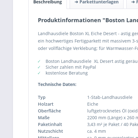
Beschreibung
➔ Parkettunterlagen
➔ 
Produktinformationen "Boston Landh
Landhausdiele Boston XL Eiche Desert - astig ger
ein hochwertiges Fertigparkett mit massivem 3
oder vollflächige Verklebung; für Warmwasser-
Boston Landhausdiele XL Desert astig geräu
Sicher zahlen mit PayPal
kostenlose Beratung
Technische Daten:
Typ
1-Stab-Landhausdiele
Holzart
Eiche
Oberfläche
luftgetrocknetes Öl (oxid
Maße
2200 mm (Länge) x 260 m
Paketinhalt
3,43 m² je Paket / 40 Pak
Nutzschicht
ca. 4 mm
Mittellage
ca. 9 mm quergelegtes m