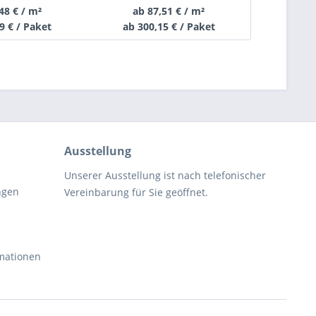
48 € / m²
ab 87,51 € / m²
ab 7
9 € / Paket
ab 300,15 € / Paket
ab 245
Ausstellung
Unserer Ausstellung ist nach telefonischer
ngen
Vereinbarung für Sie geöffnet.
rmationen