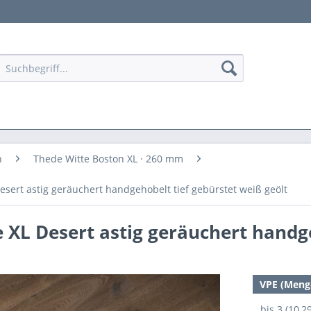
n
Thede Witte Boston XL · 260 mm
sert astig geräuchert handgehobelt tief gebürstet weiß geölt
 XL Desert astig geräuchert handg
VPE (Meng
bis
3 (10,2