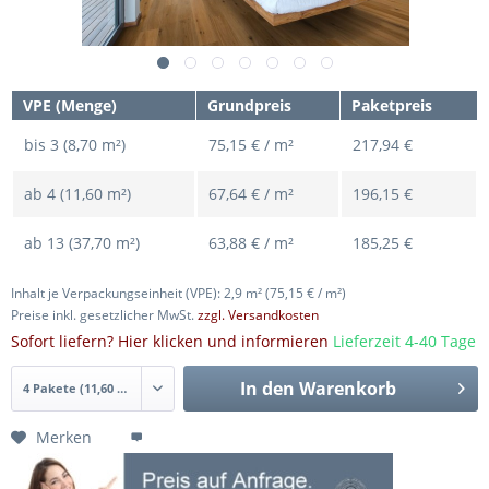
VPE (Menge)
Grundpreis
Paketpreis
bis
3 (8,70 m²)
75,15 € / m²
217,94 €
ab
4 (11,60 m²)
67,64 € / m²
196,15 €
ab
13 (37,70 m²)
63,88 € / m²
185,25 €
Inhalt je Verpackungseinheit (VPE): 2,9 m²
(75,15 € / m²)
Preise inkl. gesetzlicher MwSt.
zzgl. Versandkosten
Sofort liefern? Hier klicken und informieren
Lieferzeit 4-40 Tage
In den
Warenkorb
Merken