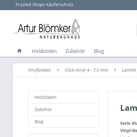
Trusted Shops Käuferschutz
Holzböden
Zubehör
Blog
Vinylboden
Click-Vinyl 4 - 7,5 mm
Lamett
Holzböden
Lam
Zubehör
Blog
Serie M
Vinyl-D