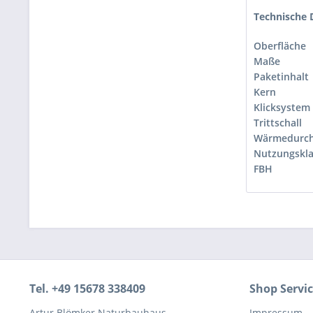
Technische 
Oberfläche
Maße
Paketinhalt
Kern
Klicksystem
Trittschall
Wärmedurch
Nutzungskla
FBH
Tel. +49 15678 338409
Shop Servi
Artur Blömker Naturbauhaus
Impressum