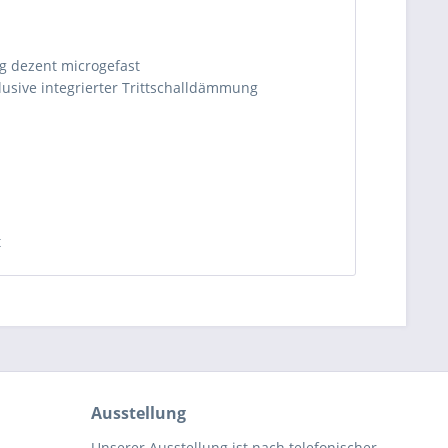
ig dezent microgefast
lusive integrierter Trittschalldämmung
t
Ausstellung
Unserer Ausstellung ist nach telefonischer