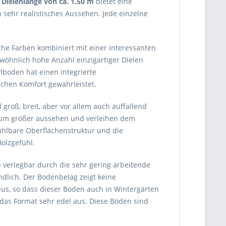
e
Dielenlänge von ca. 1,50 m
bietet eine
 sehr realistisches Aussehen. Jede einzelne
che Farben kombiniert mit einer interessanten
gewöhnlich hohe Anzahl einzigartiger Dielen
ylboden hat einen integrierte
schen Komfort gewährleistet.
groß, breit, aber vor allem auch auffallend
Raum größer aussehen und verleihen dem
ühlbare Oberflächenstruktur und die
olzgefühl.
 verlegbar durch die sehr gering arbeitende
dlich. Der Bodenbelag zeigt keine
us, so dass dieser Boden auch in Wintergärten
das Format sehr edel aus. Diese Böden sind