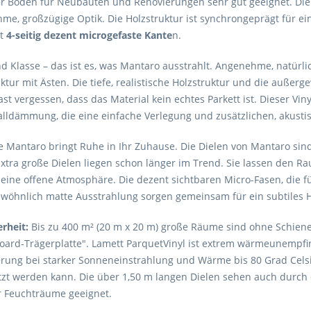
ser Boden für Neubauten und Renovierungen sehr gut geeignet. Di
e, großzügige Optik. Die Holzstruktur ist synchrongeprägt für ein
at
4-seitig dezent microgefaste Kante
n.
d Klasse – das ist es, was Mantaro ausstrahlt. Angenehme, natürli
ktur mit Ästen. Die tiefe, realistische Holzstruktur und die außer
ast vergessen, dass das Material kein echtes Parkett ist. Dieser Vin
halldämmung, die eine einfache Verlegung und zusätzlichen, akusti
e Mantaro bringt Ruhe in Ihr Zuhause. Die Dielen von Mantaro sind 
Extra große Dielen liegen schon länger im Trend. Sie lassen den 
eine offene Atmosphäre. Die dezent sichtbaren Micro-Fasen, die f
wöhnlich matte Ausstrahlung sorgen gemeinsam für ein subtiles H
rheit:
Bis zu 400 m² (20 m x 20 m) große Räume sind ohne Schiene
Board-Trägerplatte". Lamett ParquetVinyl ist extrem wärmeunempfin
rung bei starker Sonneneinstrahlung und Wärme bis 80 Grad Celsi
tzt werden kann. Die über 1,50 m langen Dielen sehen auch durch 
r Feuchträume geeignet.