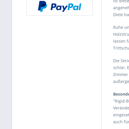
ist die
angenehm
Diele h
Ruhe un
Holzstru
lassen f
Trittsc
Die Seri
schön. 
Zimmer 
außerge
Besonde
"Rigid-
Verände
eingese
auch fü